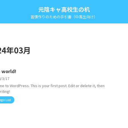
元陰キャ高校生の机
習慣作りのための手引書（中高生向け）
4年03月
 world!
4/3/17
 to WordPress. This is your first post. Edit or delete it, then
riting!
egorized